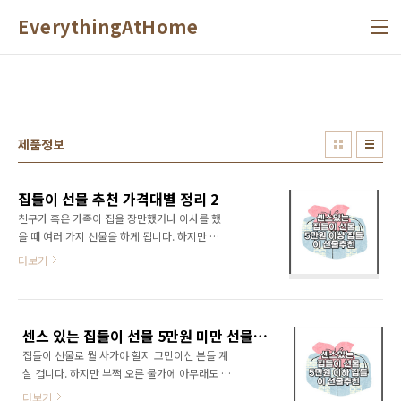
본문 바로가기
EverythingAtHome
제품정보
집들이 선물 추천 가격대별 정리 2
친구가 혹은 가족이 집을 장만했거나 이사를 했
을 때 여러 가지 선물을 하게 됩니다. 하지만 뭘
선물하면 좋을까 하는 고민은 예나 지금이나 마
더보기
찬가지입니다. 오늘은 지난편에 이어서 집들이
선물로 추천드리는 5만원대 이상 제품들을 가격
대별로 분류해 놓을 예정이니 읽어보시고 참고
하시면 되겠습니다. 목차 5만원~10만원 미만 집
센스 있는 집들이 선물 5만원 미만 선물 추천 1
들이 선물 10만 원대 집들이 선물 20만 원 이상
집들이 선물로 뭘 사가야 할지 고민이신 분들 계
집들이 선물 5만원~10만원 미만 집들이 선물 전
실 겁니다. 하지만 부쩍 오른 물가에 아무래도 주
자레인지 자취생들의 필수품이라고 할 수 있는
머니 사정은 여의치 않습니다. 그래서 제가 오늘
전자레인지는 광파오븐 라인과 일반 전자레인지
더보기