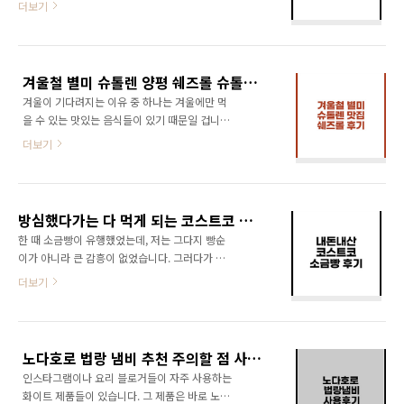
더보기
한 기대치가 어느 정도 있었답니다. 맛과 양 그리
었다면 자연스럽게 손에 바를 뻔했답니다. 지인
고 먹는 법에 대해서 알아보도록 하겠습니다. 목
은 파리에 위치한 오래된 제과점에서 파는 유명
차 햇반 솥반 종류 가격 알아보기 햇반 솥반 전복
한 밤쨈이라는 설명을 덧붙였습니다. 그 제과점
내장 영양밥 솔직 후기 햇반 솥반 종류 가격 알아
이름은 안젤리나였구요. 브런치로도 유명한 곳
보기 햇반 솥반은 솥밥 원리로 정성껏 지어낸 반
겨울철 별미 슈톨렌 양평 쉐즈롤 슈톨렌 리뷰
이라고 합니다. 오늘은 파리 유명 제과점인 안젤
상을 의미한다..
겨울이 기다려지는 이유 중 하나는 겨울에만 먹
리나에 대해 알아보고 핸드크림 같은 밤쨈 리뷰
을 수 있는 맛있는 음식들이 있기 때문일 겁니다.
를 써보려고 합니다. 목차 안젤리나 파리 소개 안
우리나라에서는 대표적인 겨울철음식으로 호빵
젤리나 밤쨈 개봉 후기 안젤리나 밤쨈 활용법 안
더보기
과 붕어빵 등이 있습니다. 유럽에서도 겨울에만
젤리나 파리 소개 안젤리나(Angelina)는 파리에
먹을 수 있는 디저트가 있다고 합니다. 그 이름은
서 가장 유명한 제과점 중 하나입니다. 1903년
바로 슈톨렌입니다. 슈톨렌은 독일의 대표적인
문을 연 이래로 벨 에포크풍의 우아한 분위기와
크리스마스 케이크로, 건과일과 마지팬 등이 들
고급스러운 디저트로 전 세계 관광객들의 사랑
방심했다가는 다 먹게 되는 코스트코 소금빵 후기
어간 달콤하고 풍미가 좋은 빵입니다. 만드는 데
을 받고 있습니다. 가..
한 때 소금빵이 유행했었는데, 저는 그다지 빵순
최소 1년이 걸릴 만큼 오랜 기다림이 필수인 빵
이가 아니라 큰 감흥이 없었습니다. 그러다가 우
이기도 합니다. 오늘은 추워질 때만 먹을 수 있는
연히 소금빵을 동네 마트에서 사게 되었는데 아
더보기
이 슈톨렌에 대해 알아보고, 실제 먹어본 후기와
이들이 맛있다며 환장을 하고 먹는 바람에 저도
감상도 적어보도록 하겠습니다. 목차 슈톨렌이
조금 관심을 갖게 되었습니다. 마침 코스트코에
란 슈톨렌 특징과 먹는 법 쉐즈롤 슈톨렌 리뷰 슈
갔다가 소금빵 6개 들이 한 봉지를 집어왔는데
톨렌이란 독일의 대표적인 크리스마스 빵인 슈
요. 발뮤다 토스터에 2분간만 구워서 먹었더니
톨렌은 중세 시대에 수도사들이 먹던 빵에서 유
노다호로 법랑 냄비 추천 주의할 점 사용후기
심봉사가 눈이 떠지는 맛이었답니다. 오늘은 가
래한 것으로 알려져..
인스타그램이나 요리 블로거들이 자주 사용하는
성비 좋고 맛도 좋은 코스트코 소금빵에 대해 알
화이트 제품들이 있습니다. 그 제품은 바로 노다
아보도록 하겠습니다. 목차 소금빵의 유래 코스