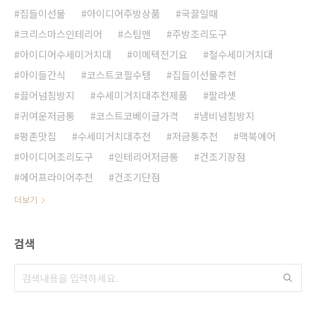
집들이선물
아이디어주방상품
국끓일때
크리스마스인테리어
스팀맨
주방조리도구
아이디어수세미거치대
이메텍전기요
철수세미거치대
아이들간식
코스트코필수템
집들이선물추천
끓어넘침방지
수세미거치대추천제품
팔라셋
귀여운저금통
코스트코베이글가격
냄비넘침방지
평촌맛집
수세미거치대추천
저금통추천
맥북에어
아이디어조리도구
인테리어저금통
건조기장점
에어프라이어추천
건조기단점
더보기
검색