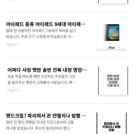
5만원 미만의 센스 있는 집들이 선물을 정리해보
기능을 갖춘 제품으로 세분화되면서 일반 기능
았습니다. 받는 사람에게 실용적이면서도 기쁨
을 갖춘 제품의 가격은 대폭 낮아졌습니다. 따라
을 줄 수 있는 몇가지 아이템을 소개해 드립니다.
서 5~10만 원 정도 가격대의 전자레인지도 어렵
목차 집들이 선물의 의미 5만원 미만 집들이 선
지 않게 찾아볼 수 있는데요. 왼쪽은 레트로한 다
아이패드 종류 아이패드 9세대 아이패드 싸게사는 법
물 추천 집들이 선물의 의미 집들이 선물은 새로
이얼식 전자레인지..
얼마 전 사용하던 아이패드 7세대가 에러를 일으
마련 보금자리에 대한 축하와 응원의 마음을 담
켰습니다. 주로 OTT 시청용과 학습용으로 사용
아 전하는 선물입니다. 따라서 실용적이면서도
하던 제품이라서 의아해했습니다. 자세히 살펴
더보기
의미 있는 선물을 선택하는 것이 좋습니다. ▲전
보니 남은 용량이 거의 없었고, 학습용으로 깔아
통적인 집들이 선물 1. 휴지: 휴지는 모든 일이
둔 프로그램에서 계속 책을 다운로드하면서 용
술술 풀린다는 의미를 지니고 있습니다. 휴지처
량이 부족해진 것이었습니다. 게다가, 주기적으
럼 모든 일이 순조롭게 잘 풀리기를 기원합니다.
로 올라오는 업데이트 용량이 무려 5G가여서 업
휴지는 실용적인 측면에서도 집들이 선물로 적
어쩌다 사장 햇반 솥반 전복 내장 영양밥 솔직 후기
데이트 마저 불가능한 상황. 이 제품을 구매할 때
합합니다. 매..
오늘 먹을 메뉴를 매번 고심하는 주부들의 고민
더 큰 용량을 살까 하다가 인강용으로 사용할 목
을 덜어주는 햇반의 신제품이 나왔습니다. 햇반
적으로 32G를 선택했더니 4년 만에 이런 결과
솥반 시리즈인데요. 기존 햇반은 쌀밥이나 잡곡
를 낳게 되었습니다. 지금은 새로운 아이패드 구
더보기
밥 등의 반찬이 필요한 제품이었다고 한다면 이
매의 선택의 기로에 놓여있습니다. 오늘은 목적
번에 나온 햇반 솥반은 반찬이 필요 없는 더욱 간
에 따른 아이패드 고르는 법과 가격을 살펴봅니
단한 제품입니다. 여러 가지 제품이 나와있지만
다. 목차 아이패드 종류별 특징 아이패드 9세대
오늘은 그중에서도 전복이 들어간 전복 내장 영
가격 종류 아이패드 싸게 사는 법 아이패드 종류
핸드크림? 파리에서 온 안젤리나 밤쨈 입니다.
양밥 리뷰를 해볼까 합니다. 사실 비비고 제품의
별 특징 아이패드는 ..
얼마 전 파리 여행을 다녀온 지인으로부터 선물
전복 내장죽을 매번 쟁여놨다가 아이들 아플 때
하나를 받았습니다. 튜브에 들어있어서 핸드크
하나씩 데워주기 때문에 전복 내장 영양밥에 대
림인가 생각했는데요. 뒤이은 지인의 설명이 없