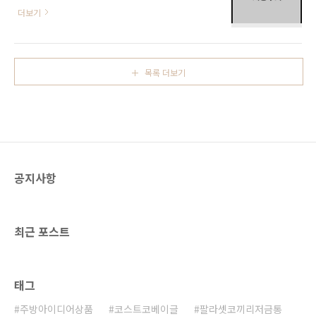
호로 제품인데요. 노다호로에서는 냄비, 트레이,
트코 소금빵 가격& 칼로리 코스트코 소금빵 맛
더보기
쌀통, 설거지통 등등 다양한 제품을 생산하고 있
있게 먹는 법 소금빵의 유래 소금빵은 일본이 원
습니다. 흰색 법랑제품을 생각하면 거의 대부분
조로 알려져있습니다. 국내서도 일본어의 소금
노다호로의 제품이라고 생각하면 될 만큼 노다
을 뜻하는 '시오(しお)'를 붙여 시오빵이라는 이
호로는 소리소문 없이 살림꾼들의 아이템이 되
름으로 불리기도 합니다. 일본의 베이커리인 ‘팡
목록 더보기
어버렸습니다. 오늘은 노다호로 회사 소개 및 법
메종’에서 빵의 맛을 살..
랑 제품 사용 시 주의점, 그리고 노다호로의 깜찍
한 1인용 냄비후기까지 정리해 보도록 할게요.
목차 노다호로 법랑이란 법랑 제품의 특징과 사
용시 주의사항 노다호로 냄비 후기 노다호로 법
랑이란 노다호로 법랑은 일본 홋카이도 노다시
에 위치한 노다호로 법랑공장에서 생산되는 법
공지사항
랑 제품입니다. 1934년 창업한 노다호로 법랑공
장은 일본 최초의 법랑 제조 ..
최근 포스트
태그
주방아이디어상품
코스트코베이글
팔라셋코끼리저금통