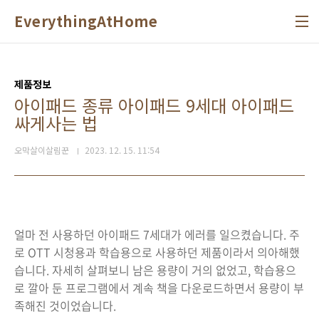
본문 바로가기
EverythingAtHome
제품정보
아이패드 종류 아이패드 9세대 아이패드
싸게사는 법
오막살이살림꾼
2023. 12. 15. 11:54
얼마 전 사용하던 아이패드 7세대가 에러를 일으켰습니다. 주
로 OTT 시청용과 학습용으로 사용하던 제품이라서 의아해했
습니다. 자세히 살펴보니 남은 용량이 거의 없었고, 학습용으
로 깔아 둔 프로그램에서 계속 책을 다운로드하면서 용량이 부
족해진 것이었습니다.