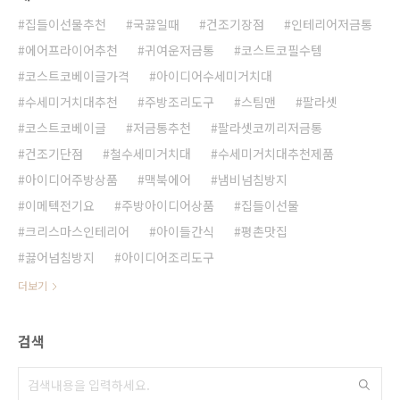
집들이선물추천
국끓일때
건조기장점
인테리어저금통
에어프라이어추천
귀여운저금통
코스트코필수템
코스트코베이글가격
아이디어수세미거치대
수세미거치대추천
주방조리도구
스팀맨
팔라셋
코스트코베이글
저금통추천
팔라셋코끼리저금통
건조기단점
철수세미거치대
수세미거치대추천제품
아이디어주방상품
맥북에어
냄비넘침방지
이메텍전기요
주방아이디어상품
집들이선물
크리스마스인테리어
아이들간식
평촌맛집
끓어넘침방지
아이디어조리도구
더보기
검색