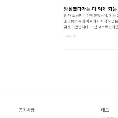
판매처 하겐다즈 크리스피 샌드위치 정
방심했다가는 다 먹게 되는
한 때 소금빵이 유행했었는데, 저는
소금빵을 동네 마트에서 사게 되었는
갖게 되었습니다. 마침 코스트코에 
2분간만 구워서 먹었더니 심봉사가 
더보기
코 소금빵에 대해 알아보도록 하겠습
코 소금빵 맛있게 먹는 법 소금빵의
의 소금을 뜻하는 '시오(しお)'를
‘팡 메종’에서 빵의 맛을 살..
공지사항
태그