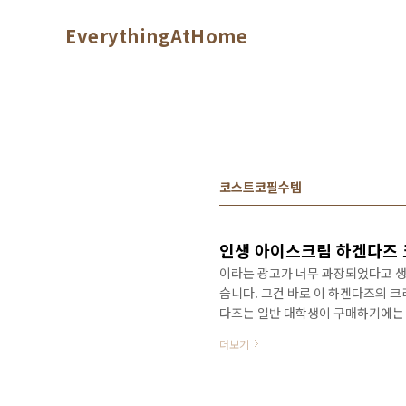
본문 바로가기
EverythingAtHome
코스트코필수템
인생 아이스크림 하겐다즈 
이라는 광고가 너무 과장되었다고 생
습니다. 그건 바로 이 하겐다즈의 크
다즈는 일반 대학생이 구매하기에는
에서 친구의 추천에 먹어보게 된 이
더보기
번쩍 뜨일 맛이라고 표현한다면 적합
로 바뀌게 되었을 정도니까요. 오늘
차 하겐다즈 크리스피 샌드위치 정