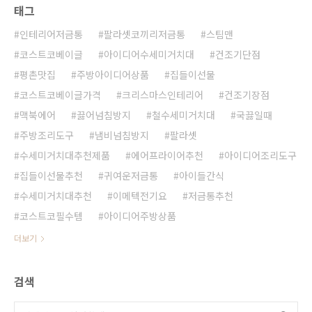
태그
인테리어저금통
팔라셋코끼리저금통
스팀맨
코스트코베이글
아이디어수세미거치대
건조기단점
평촌맛집
주방아이디어상품
집들이선물
코스트코베이글가격
크리스마스인테리어
건조기장점
맥북에어
끓어넘침방지
철수세미거치대
국끓일때
주방조리도구
냄비넘침방지
팔라셋
수세미거치대추천제품
에어프라이어추천
아이디어조리도구
집들이선물추천
귀여운저금통
아이들간식
수세미거치대추천
이메텍전기요
저금통추천
코스트코필수템
아이디어주방상품
더보기
검색