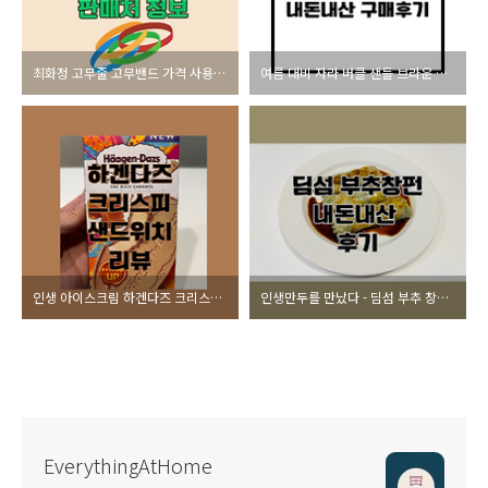
최화정 고무줄 고무밴드 가격 사용방법 판매처 총정리
여름 대비 자라 버클 샌들 브라운 구매 후기
인생 아이스크림 하겐다즈 크리스피 샌드위치 후기
인생만두를 만났다 - 딤섬 부추 창펀 후기
EverythingAtHome