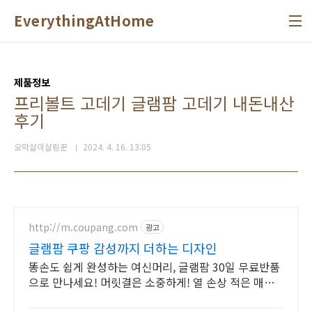
본문 바로가기
EverythingAtHome
제품정보
프리볼트 고데기 글램팜 고데기 내돈내산
후기
오막살이살림꾼
2024. 4. 16. 13:05
http://m.coupang.com
광고
글램팜 쿠팡 감성까지 더하는 디자인
똥손도 쉽게 완성하는 여신머리, 글램팜 30일 무료반품
으로 만나세요! 머릿결은 소중하게! 열 손상 적은 매직
기, 캐시적립으로 만나보세요.